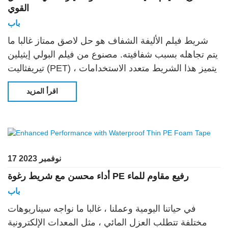
القوي
باب
شريط فيلم الأليفة الشفاف هو حل لاصق ممتاز غالبا ما
يتم تجاهله بسبب شفافيته. مصنوع من فيلم البولي إيثيلين
تيريفثاليت (PET) ، يتميز هذا الشريط متعدد الاستخدامات
بخصائص لاصقة ممتازة ، مما يجعل
اقرأ المزيد
17 نوفمبر 2023
أداء محسن مع شريط رغوة PE رفيع مقاوم للماء
باب
في حياتنا اليومية وعملنا ، غالبا ما نواجه سيناريوهات
مختلفة تتطلب العزل المائي ، مثل المعدات الإلكترونية