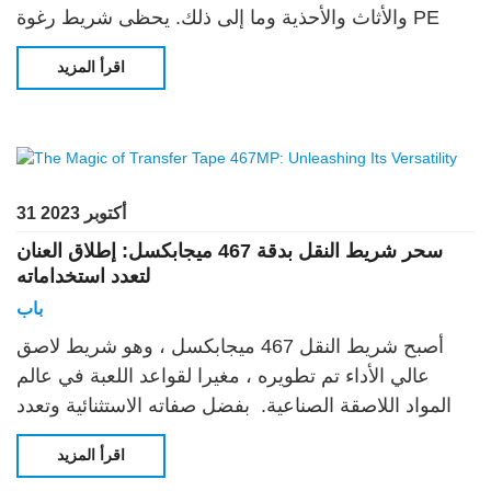
والأثاث والأحذية وما إلى ذلك. يحظى شريط رغوة PE
الرقيق المقاوم للماء بشعبية كبيرة نظرا لأدائها الممتاز
اقرأ المزيد
31 أكتوبر 2023
سحر شريط النقل بدقة 467 ميجابكسل: إطلاق العنان
لتعدد استخداماته
باب
أصبح شريط النقل 467 ميجابكسل ، وهو شريط لاصق
عالي الأداء تم تطويره ، مغيرا لقواعد اللعبة في عالم
المواد اللاصقة الصناعية. بفضل صفاته الاستثنائية وتعدد
استخداماته ، يعد شريط النقل 467 ميجابكسل الخيار
اقرأ المزيد
الأفضل