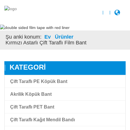
|
|
Şu anki konum:
Ev
Ürünler
Kırmızı Astarlı Çift Taraflı Film Bant
KATEGORI
Çift Taraflı PE Köpük Bant
Akrilik Köpük Bant
Çift Taraflı PET Bant
Akrilik Köpük Bant
Çift Taraflı Kağıt Mendil Bandı
Yüksek Yapışan Akrilik Köpük Bant
Çift Taraflı Şeffaf Pet Film Bant