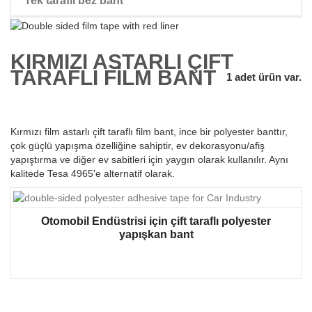
Tek taraflı bez bant
Peruk Çift Taraflı Bant
KIRMIZI ASTARLI ÇIFT
TARAFLI FILM BANT
1 adet ürün var.
Kırmızı film astarlı çift taraflı film bant, ince bir polyester banttır,
çok güçlü yapışma özelliğine sahiptir, ev dekorasyonu/afiş
yapıştırma ve diğer ev sabitleri için yaygın olarak kullanılır. Aynı
kalitede Tesa 4965'e alternatif olarak.
Otomobil Endüstrisi için çift taraflı polyester
yapışkan bant