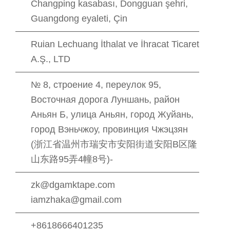
Changping kasabası, Dongguan şehri,
Guangdong eyaleti, Çin
Ruian Lechuang İthalat ve İhracat Ticaret
A.Ş., LTD
№ 8, строение 4, переулок 95,
Восточная дорога Луншань, район
Аньян Б, улица Аньян, город Жуйань,
город Вэньчжоу, провинция Чжэцзян
(浙江省温州市瑞安市安阳街道安阳B区隆
山东路95弄4幢8号)-
zk@dgamktape.com
iamzhaka@gmail.com
+8618666401235