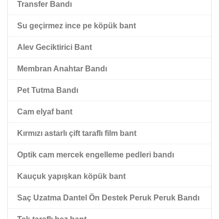
Transfer Bandı
Çift Taraflı Siyah Pet Bant
Su geçirmez ince pe köpük bant
Kırmızı Paspas Astarlı Çift Taraflı Pet Bant
Alev Geciktirici Bant
Membran Anahtar Bandı
Pet Tutma Bandı
Cam elyaf bant
Kırmızı astarlı çift taraflı film bant
Optik cam mercek engelleme pedleri bandı
Kauçuk yapışkan köpük bant
Saç Uzatma Dantel Ön Destek Peruk Peruk Bandı