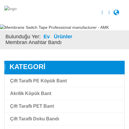
|
|
Bulunduğu Yer:
Ev
Ürünler
Membran Anahtar Bandı
KATEGORI
Çift Taraflı PE Köpük Bant
Akrilik Köpük Bant
Çift Taraflı PET Bant
Akrilik Köpük Bant
Çift Taraflı Doku Bandı
Yüksek Yapıştırma Akrilik Köpük Bant
Çift Taraflı Şeffaf Pet Film Bandı