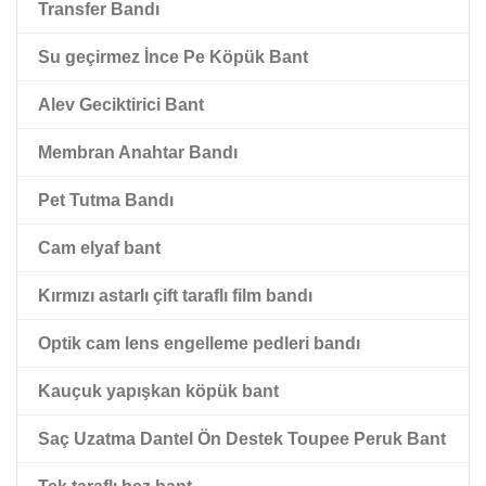
Transfer Bandı
Çift Taraflı Siyah Pet Bant
Su geçirmez İnce Pe Köpük Bant
Kırmızı paspas astarlı çift taraflı pet bant
Alev Geciktirici Bant
Membran Anahtar Bandı
Pet Tutma Bandı
Cam elyaf bant
Kırmızı astarlı çift taraflı film bandı
Optik cam lens engelleme pedleri bandı
Kauçuk yapışkan köpük bant
Saç Uzatma Dantel Ön Destek Toupee Peruk Bant