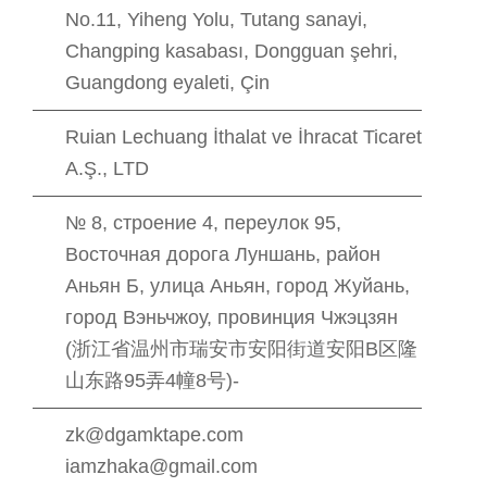
No.11, Yiheng Yolu, Tutang sanayi,
Changping kasabası, Dongguan şehri,
Guangdong eyaleti, Çin
Ruian Lechuang İthalat ve İhracat Ticaret
A.Ş., LTD
№ 8, строение 4, переулок 95,
Восточная дорога Луншань, район
Аньян Б, улица Аньян, город Жуйань,
город Вэньчжоу, провинция Чжэцзян
(浙江省温州市瑞安市安阳街道安阳B区隆
山东路95弄4幢8号)-
zk@dgamktape.com
iamzhaka@gmail.com