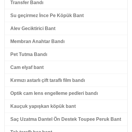
Transfer Bandı
Çift Taraflı Siyah Pet Bant
Su geçirmez İnce Pe Köpük Bant
Kırmızı paspas astarlı çift taraflı pet bant
Alev Geciktirici Bant
Membran Anahtar Bandı
Pet Tutma Bandı
Cam elyaf bant
Kırmızı astarlı çift taraflı film bandı
Optik cam lens engelleme pedleri bandı
Kauçuk yapışkan köpük bant
Saç Uzatma Dantel Ön Destek Toupee Peruk Bant