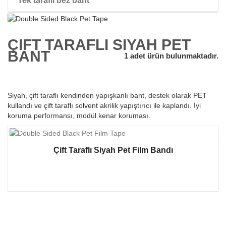
Tek taraflı bez bant
peruk çift taraflı bant
ÇIFT TARAFLI SIYAH PET
BANT
1 adet ürün bulunmaktadır.
Siyah, çift taraflı kendinden yapışkanlı bant, destek olarak PET
kullandı ve çift taraflı solvent akrilik yapıştırıcı ile kaplandı. İyi
koruma performansı, modül kenar koruması.
Çift Taraflı Siyah Pet Film Bandı