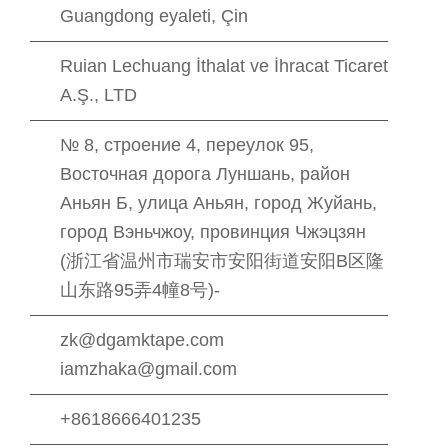
Guangdong eyaleti, Çin
Ruian Lechuang İthalat ve İhracat Ticaret
A.Ş., LTD
№ 8, строение 4, переулок 95,
Восточная дорога Луншань, район
Аньян Б, улица Аньян, город Жуйань,
город Вэньчжоу, провинция Чжэцзян
(浙江省温州市瑞安市安阳街道安阳B区隆
山东路95弄4幢8号)-
zk@dgamktape.com
iamzhaka@gmail.com
+8618666401235