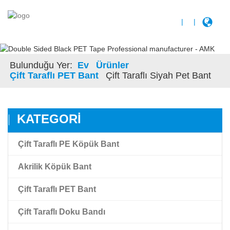
|
|
Bulunduğu Yer:
Ev
Ürünler
Çift Taraflı PET Bant
Çift Taraflı Siyah Pet Bant
KATEGORI
Çift Taraflı PE Köpük Bant
Akrilik Köpük Bant
Çift Taraflı PET Bant
Akrilik Köpük Bant
Çift Taraflı Doku Bandı
Yüksek Yapıştırma Akrilik Köpük Bant
Çift Taraflı Şeffaf Pet Film Bandı