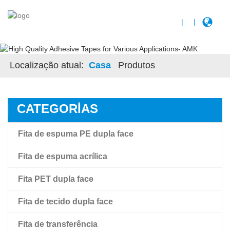
|
|
Localização atual:
Casa
Produtos
CATEGORIAS
Fita de espuma PE dupla face
Fita de espuma acrílica
Fita PET dupla face
Fita de espuma acrílica
Fita de tecido dupla face
Fita de espuma acrílica de alta ligação Amk
Fita de filme pet transparente de dupla face
Fita de transferência
Fita adesiva preta dupla face para animais de