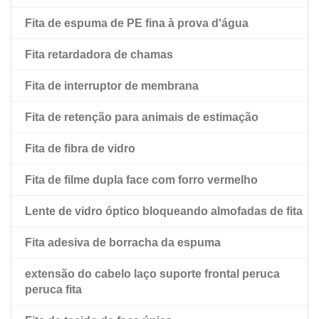
estimação
Fita de espuma de PE fina à prova d'água
Fita dupla face para animais de estimação com forro
Fita retardadora de chamas
de esfregão vermelho
Fita de interruptor de membrana
Fita de retenção para animais de estimação
Fita de fibra de vidro
Fita de filme dupla face com forro vermelho
Lente de vidro óptico bloqueando almofadas de fita
Fita adesiva de borracha da espuma
extensão do cabelo laço suporte frontal peruca
peruca fita