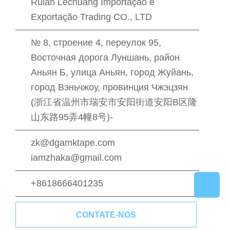
Ruian Lechuang Importação e
Exportação Trading CO., LTD
№ 8, строение 4, переулок 95,
Восточная дорога Луншань, район
Аньян Б, улица Аньян, город Жуйань,
город Вэньчжоу, провинция Чжэцзян
(浙江省温州市瑞安市安阳街道安阳B区隆
山东路95弄4幢8号)-
zk@dgamktape.com
iamzhaka@gmail.com
+8618666401235
CONTATE-NOS