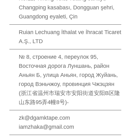
Changping kasabası, Dongguan şehri,
Guangdong eyaleti, Çin
Ruian Lechuang İthalat ve İhracat Ticaret
A.Ş., LTD
№ 8, строение 4, переулок 95,
Восточная дорога Луншань, район
Аньян Б, улица Аньян, город Жуйань,
город Вэньчжоу, провинция Чжэцзян
(浙江省温州市瑞安市安阳街道安阳B区隆
山东路95弄4幢8号)-
zk@dgamktape.com
iamzhaka@gmail.com