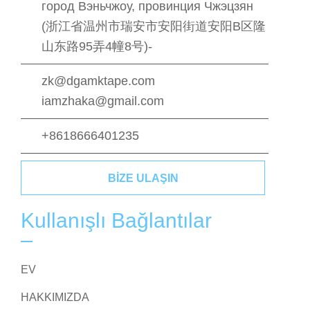
город Вэньчжоу, провинция Чжэцзян
(浙江省温州市瑞安市安阳街道安阳B区隆
山东路95弄4幢8号)-
zk@dgamktape.com
iamzhaka@gmail.com
+8618666401235
BIZE ULAŞIN
Kullanışlı Bağlantılar
EV
HAKKIMIZDA