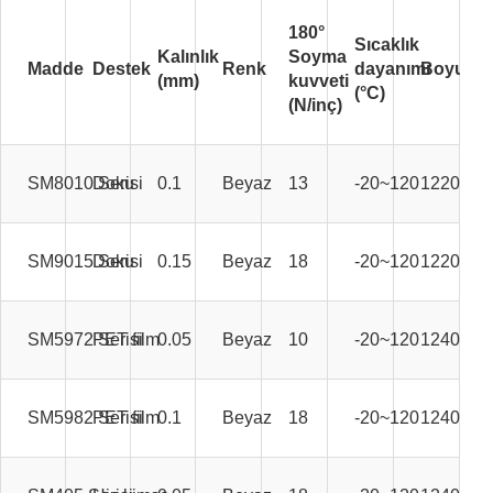
180°
Sıcaklık
Kalınlık
Soyma
Madde
Destek
Renk
dayanımı
Boyut
(mm)
kuvveti
(°C)
(N/inç)
SM8010 Serisi
Doku
0.1
Beyaz
13
-20~120
1220mm
SM9015 Serisi
Doku
0.15
Beyaz
18
-20~120
1220mm
SM5972 Serisi
PET film
0.05
Beyaz
10
-20~120
1240mm
SM5982 Serisi
PET film
0.1
Beyaz
18
-20~120
1240mm