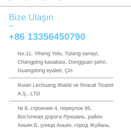
Bize Ulaşın
+86 13356450790
No.11, Yiheng Yolu, Tutang sanayi,
Changping kasabası, Dongguan şehri,
Guangdong eyaleti, Çin
Ruian Lechuang İthalat ve İhracat Ticaret
A.Ş., LTD
№ 8, строение 4, переулок 95,
Восточная дорога Луншань, район
Аньян Б, улица Аньян, город Жуйань,