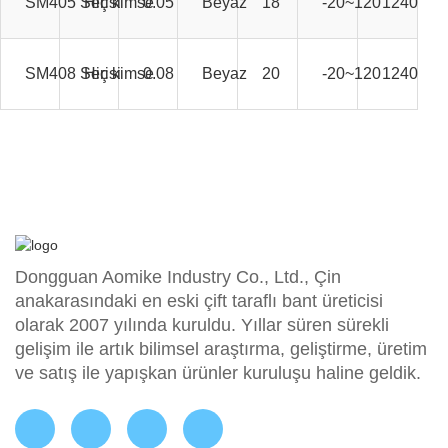
SM405 Serisi
Hiç kimse
0.05
Beyaz
18
-20~120
1240mm
SM408 Serisi
Hiç kimse
0.08
Beyaz
20
-20~120
1240mm
Dongguan Aomike Industry Co., Ltd., Çin
anakarasındaki en eski çift taraflı bant üreticisi
olarak 2007 yılında kuruldu. Yıllar süren sürekli
gelişim ile artık bilimsel araştırma, geliştirme, üretim
ve satış ile yapışkan ürünler kuruluşu haline geldik.